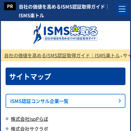
自社の価値を高めるISMS認証取得ガイド｜
ISMS楽トル
自社の価値を高めるISMS認証取得ガイド｜ISMS楽トル
サ
»
サイトマップ
ISMS認証コンサル企業一覧
株式会社IsoPらぼ
株式会社サクラボ