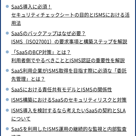
SaaS導入に必須！
セキュリティチェックシートの目的とISMSにおける活
用法
SaaSのバックアップはなぜ必要？
ISMS（ISO27001）の要求事項と構築ステップを解説
「SaaSのBCP対策」とは？
利用者側でやるべきこととISMS認証の重要性を解説
SaaS利用企業がISMS取得を目指す際に必須な「委託
先管理」とは？
SaaSにおける責任共有モデルとISMSの関係性
ISMS構築におけるSaaSのセキュリティリスクと対策
ISMS導入を検討するなら考えたいSaaSの契約とSLA
について
SaaSを利用したISMS運用の継続的な監視と内部監査