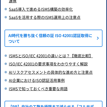
連携
SaaS導入で進めるISMS構築の効率化
SaaSを活用する際のISMS運用上の注意点
AI時代を勝ち抜く信頼の証 ISO 42001認証取得に
ついて
ISMSとISO/IEC 42001の違いとは？【徹底比較】
ISO/IEC 42001の要求事項をわかりやすく解説
AIリスクアセスメントの具体的な進め方と注意点
AI企業におけるISO認証活用事例
ISMSで知っておくべき重要な用語
【PR】自社の工数を極限まで減らせる「フルサポ