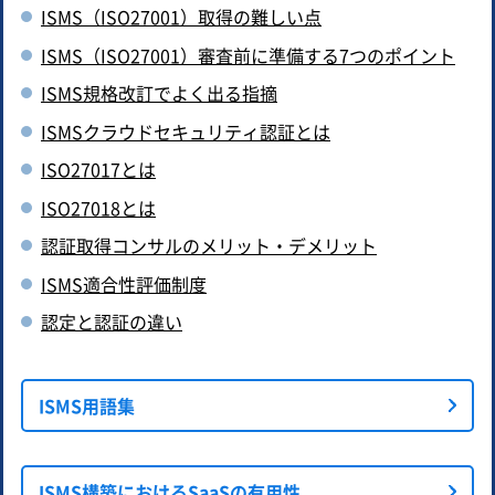
ISMS（ISO27001）取得の難しい点
ISMS（ISO27001）審査前に準備する7つのポイント
ISMS規格改訂でよく出る指摘
ISMSクラウドセキュリティ認証とは
ISO27017とは
ISO27018とは
認証取得コンサルのメリット・デメリット
ISMS適合性評価制度
認定と認証の違い
ISMS用語集
ISMS構築におけるSaaSの有用性