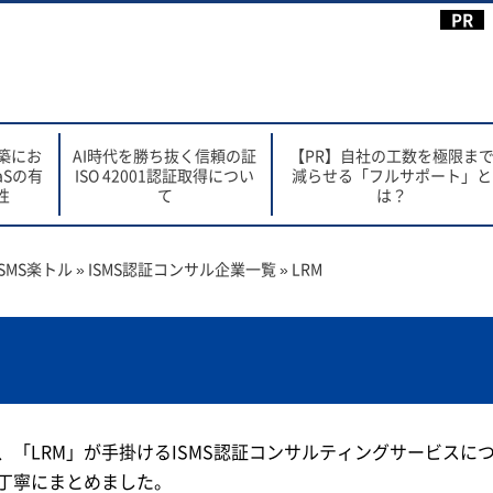
構築にお
AI時代を勝ち抜く信頼の証
【PR】自社の工数を極限ま
aSの有
ISO 42001認証取得につい
減らせる「フルサポート」と
性
て
は？
SMS楽トル
»
ISMS認証コンサル企業一覧
»
LRM
、「LRM」が手掛けるISMS認証コンサルティングサービスに
丁寧にまとめました。