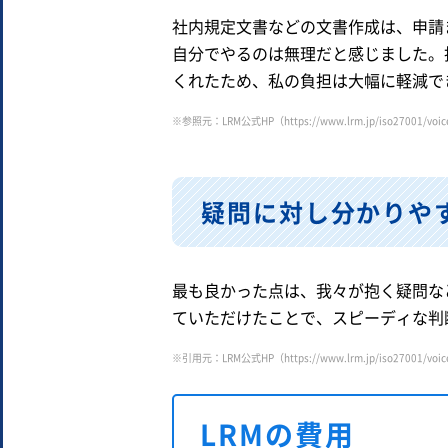
社内規定文書などの文書作成は、申請
自分でやるのは無理だと感じました。
くれたため、私の負担は大幅に軽減で
※参照元：LRM公式HP（
https://www.lrm.jp/iso27001/voi
疑問に対し分かりや
最も良かった点は、我々が抱く疑問な
ていただけたことで、スピーディな判
※引用元：LRM公式HP（
https://www.lrm.jp/iso27001/voic
LRMの費用