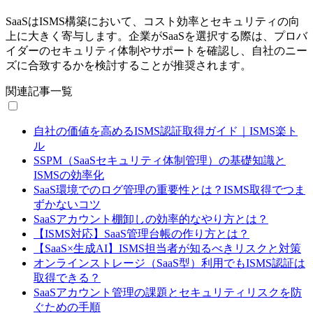
SaaSはISMS構築において、コスト効率とセキュリティの向
上に大きく寄与します。企業がSaaSを選択する際は、プロバ
イダーのセキュリティ体制やサポートを確認し、自社のニー
ズに合致するかを検討することが推奨されます。
関連記事一覧
自社の価値を高めるISMS認証取得ガイド｜ISMS楽ト
ル
SSPM（SaaSセキュリティ体制管理）の基礎知識と
ISMSの効率化
SaaS環境でのログ管理の重要性とは？ISMS取得でつま
ずかないコツ
SaaSアカウント棚卸しの効率的なやり方とは？
【ISMS対応】SaaS管理台帳の作り方とは？
【SaaS×生成AI】ISMS担当者が知るべきリスクと対策
オンラインストレージ（SaaS型）利用でもISMS認証は
取得できる？
SaaSアカウント管理の課題とセキュリティリスクを防
ぐための手順