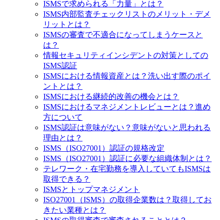
ISMSで求められる「力量」とは？
ISMS内部監査チェックリストのメリット・デメ
リットとは？
ISMSの審査で不適合になってしまうケースと
は？
情報セキュリティインシデントの対策としての
ISMS認証
ISMSにおける情報資産とは？洗い出す際のポイ
ントとは？
ISMSにおける継続的改善の機会とは？
ISMSにおけるマネジメントレビューとは？進め
方について
ISMS認証は意味がない？意味がないと思われる
理由とは？
ISMS（ISO27001）認証の規格改定
ISMS（ISO27001）認証に必要な組織体制とは？
テレワーク・在宅勤務を導入していてもISMSは
取得できる？
ISMSとトップマネジメント
ISO27001（ISMS）の取得企業数は？取得してお
きたい業種とは？