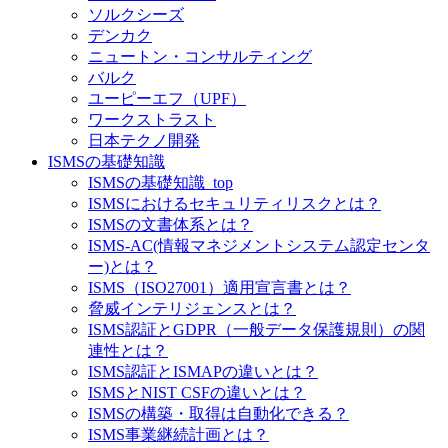
ソルクシーズ
デンカク
ニュートン・コンサルティング
バルク
ユーピーエフ（UPF）
ワークストラスト
日本テクノ開発
ISMSの基礎知識
ISMSの基礎知識_top
ISMSにおけるセキュリティリスクとは？
ISMSの文書体系とは？
ISMS-AC(情報マネジメントシステム認定センタ
ー)とは？
ISMS（ISO27001）適用宣言書とは？
脅威インテリジェンスとは？
ISMS認証とGDPR（一般データ保護規則）の関
連性とは？
ISMS認証とISMAPの違いとは？
ISMSとNIST CSFの違いとは？
ISMSの構築・取得は自動化できる？
ISMS事業継続計画とは？