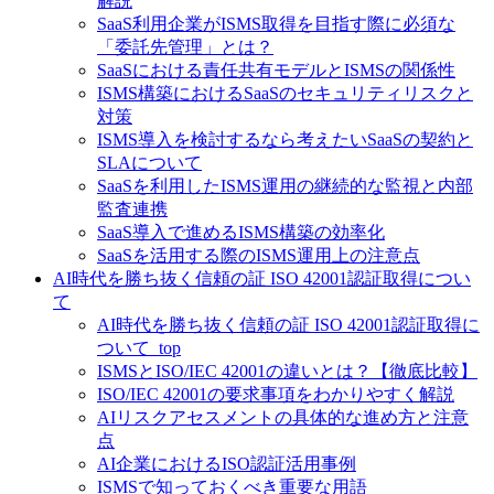
解説
SaaS利用企業がISMS取得を目指す際に必須な
「委託先管理」とは？
SaaSにおける責任共有モデルとISMSの関係性
ISMS構築におけるSaaSのセキュリティリスクと
対策
ISMS導入を検討するなら考えたいSaaSの契約と
SLAについて
SaaSを利用したISMS運用の継続的な監視と内部
監査連携
SaaS導入で進めるISMS構築の効率化
SaaSを活用する際のISMS運用上の注意点
AI時代を勝ち抜く信頼の証 ISO 42001認証取得につい
て
AI時代を勝ち抜く信頼の証 ISO 42001認証取得に
ついて_top
ISMSとISO/IEC 42001の違いとは？【徹底比較】
ISO/IEC 42001の要求事項をわかりやすく解説
AIリスクアセスメントの具体的な進め方と注意
点
AI企業におけるISO認証活用事例
ISMSで知っておくべき重要な用語