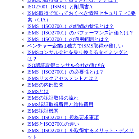
ISMSの取得審査で審査されることとは？
ISO27001（ISMS）と附属書A
ISMS取得で知っておくべき情報セキュリティ3要
素（CIA）
ISMS（ISO27001）の組織の状況とは？
ISMS（ISO27001）のパフォーマンス評価とは？
ISMS（ISO27001）の適用範囲とは？
ベンチャー企業は独力でISMS取得が難しい
ISMSコンサル会社を乗り換えるタイミングと
は？
ISO認証取得コンサル会社の選び方
ISMS（ISO27001）の必要性とは？
ISMSリスクアセスメントとは？
ISMSの内部監査
ISMSとは
ISMSの認証取得の流れ
ISMS認証取得費用と維持費用
ISMS認証機関
ISMS（ISO27001）規格要求事項
ISMSとISO27001の違い
ISMS（ISO27001）を取得するメリット・デメリ
ット