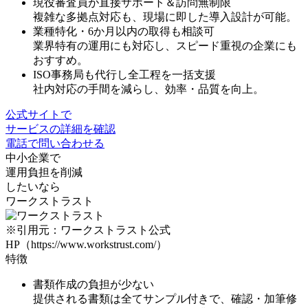
現役審査員が直接サポート＆訪問無制限
複雑な多拠点対応も、現場に即した導入設計が可能。
業種特化・6か月以内の取得も相談可
業界特有の運用にも対応し、スピード重視の企業にも
おすすめ。
ISO事務局も代行し全工程を一括支援
社内対応の手間を減らし、効率・品質を向上。
公式サイトで
サービスの詳細を確認
電話で問い合わせる
中小企業で
運用負担を削減
したいなら
ワークストラスト
※引用元：ワークストラスト公式
HP（https://www.workstrust.com/）
特徴
書類作成の負担が少ない
提供される書類は全てサンプル付きで、確認・加筆修