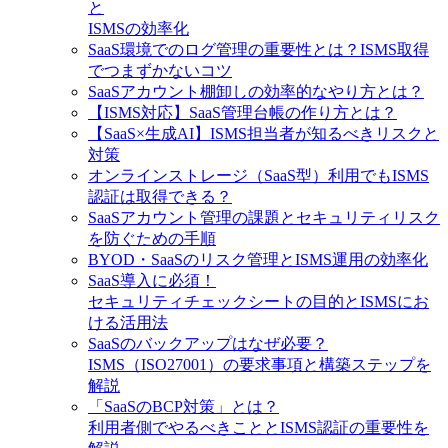
と
ISMSの効率化
SaaS環境でのログ管理の重要性とは？ISMS取得
でつまずかないコツ
SaaSアカウント棚卸しの効率的なやり方とは？
【ISMS対応】SaaS管理台帳の作り方とは？
【SaaS×生成AI】ISMS担当者が知るべきリスクと
対策
オンラインストレージ（SaaS型）利用でもISMS
認証は取得できる？
SaaSアカウント管理の課題とセキュリティリスク
を防ぐための手順
BYOD・SaaSのリスク管理とISMS運用の効率化
SaaS導入に必須！
セキュリティチェックシートの目的とISMSにお
ける活用法
SaaSのバックアップはなぜ必要？
ISMS（ISO27001）の要求事項と構築ステップを
解説
「SaaSのBCP対策」とは？
利用者側でやるべきこととISMS認証の重要性を