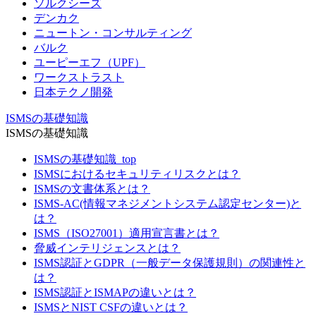
ソルクシーズ
デンカク
ニュートン・コンサルティング
バルク
ユーピーエフ（UPF）
ワークストラスト
日本テクノ開発
ISMSの基礎知識
ISMSの基礎知識
ISMSの基礎知識_top
ISMSにおけるセキュリティリスクとは？
ISMSの文書体系とは？
ISMS-AC(情報マネジメントシステム認定センター)と
は？
ISMS（ISO27001）適用宣言書とは？
脅威インテリジェンスとは？
ISMS認証とGDPR（一般データ保護規則）の関連性と
は？
ISMS認証とISMAPの違いとは？
ISMSとNIST CSFの違いとは？