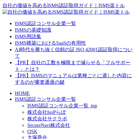
自社の価値を高めるISMS認証取得ガイド｜ISMS楽トル
ISMS認証コンサル企業一覧
ISMSの基礎知識
ISMS用語集
ISMS構築におけるSaaSの有用性
AI時代を勝ち抜く信頼の証 ISO 42001認証取得につい
て
【PR】自社の工数を極限まで減らせる「フルサポー
ト」とは？
【PR】ISMSのマニュアルは業種ごとに適した内容に
するのが審査通過の鍵
HOME
ISMS認証コンサル企業一覧
ISMS認証コンサル企業一覧_top
株式会社IsoPらぼ
株式会社サクラボ
SecureNavi株式会社
OSK
大塚商会