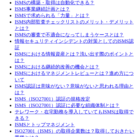
ISMSの構築・取得は自動化できる？
ISMS事業継続計画とは？
ISMSで求められる「力量」とは？
ISMS内部監査チェックリストのメリット・デメリット
とは？
ISMSの審査で不適合になってしまうケースとは？
情報セキュリティインシデントの対策としてのISMS認
証
ISMSにおける情報資産とは？洗い出す際のポイントと
は？
ISMSにおける継続的改善の機会とは？
ISMSにおけるマネジメントレビューとは？進め方につ
いて
ISMS認証は意味がない？意味がないと思われる理由と
は？
ISMS（ISO27001）認証の規格改定
ISMS（ISO27001）認証に必要な組織体制とは？
テレワーク・在宅勤務を導入していてもISMSは取得で
きる？
ISMSとトップマネジメント
ISO27001（ISMS）の取得企業数は？取得しておきたい