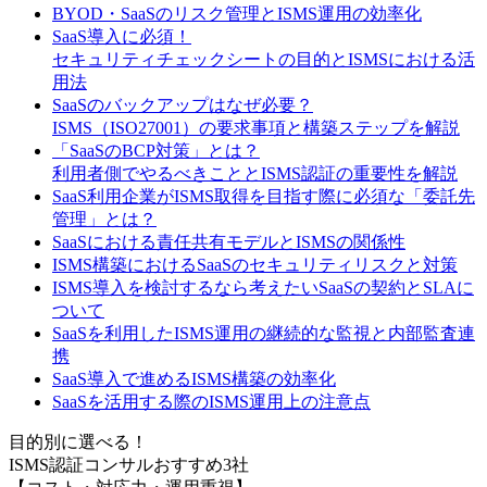
BYOD・SaaSのリスク管理とISMS運用の効率化
SaaS導入に必須！
セキュリティチェックシートの目的とISMSにおける活
用法
SaaSのバックアップはなぜ必要？
ISMS（ISO27001）の要求事項と構築ステップを解説
「SaaSのBCP対策」とは？
利用者側でやるべきこととISMS認証の重要性を解説
SaaS利用企業がISMS取得を目指す際に必須な「委託先
管理」とは？
SaaSにおける責任共有モデルとISMSの関係性
ISMS構築におけるSaaSのセキュリティリスクと対策
ISMS導入を検討するなら考えたいSaaSの契約とSLAに
ついて
SaaSを利用したISMS運用の継続的な監視と内部監査連
携
SaaS導入で進めるISMS構築の効率化
SaaSを活用する際のISMS運用上の注意点
目的別に選べる！
ISMS認証コンサルおすすめ3社