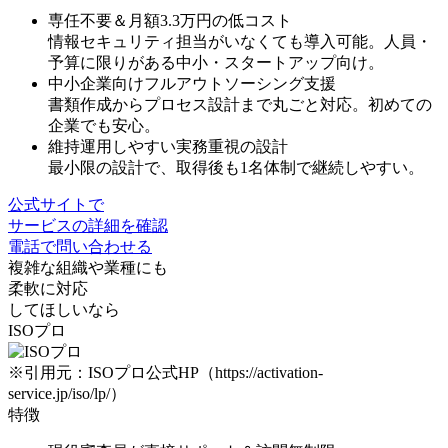
専任不要＆月額3.3万円の低コスト
情報セキュリティ担当がいなくても導入可能。人員・
予算に限りがある中小・スタートアップ向け。
中小企業向けフルアウトソーシング支援
書類作成からプロセス設計まで丸ごと対応。初めての
企業でも安心。
維持運用しやすい実務重視の設計
最小限の設計で、取得後も1名体制で継続しやすい。
公式サイトで
サービスの詳細を確認
電話で問い合わせる
複雑な組織や業種にも
柔軟に対応
してほしいなら
ISOプロ
※引用元：ISOプロ公式HP（https://activation-
service.jp/iso/lp/）
特徴