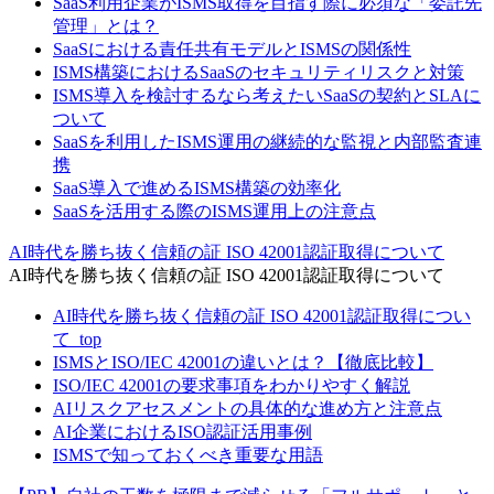
SaaS利用企業がISMS取得を目指す際に必須な「委託先
管理」とは？
SaaSにおける責任共有モデルとISMSの関係性
ISMS構築におけるSaaSのセキュリティリスクと対策
ISMS導入を検討するなら考えたいSaaSの契約とSLAに
ついて
SaaSを利用したISMS運用の継続的な監視と内部監査連
携
SaaS導入で進めるISMS構築の効率化
SaaSを活用する際のISMS運用上の注意点
AI時代を勝ち抜く信頼の証 ISO 42001認証取得について
AI時代を勝ち抜く信頼の証 ISO 42001認証取得について
AI時代を勝ち抜く信頼の証 ISO 42001認証取得につい
て_top
ISMSとISO/IEC 42001の違いとは？【徹底比較】
ISO/IEC 42001の要求事項をわかりやすく解説
AIリスクアセスメントの具体的な進め方と注意点
AI企業におけるISO認証活用事例
ISMSで知っておくべき重要な用語