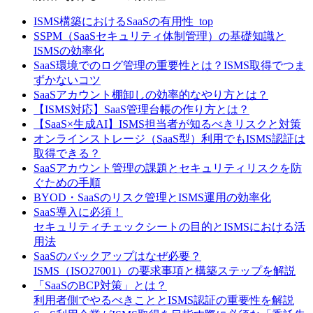
ISMS構築におけるSaaSの有用性_top
SSPM（SaaSセキュリティ体制管理）の基礎知識と
ISMSの効率化
SaaS環境でのログ管理の重要性とは？ISMS取得でつま
ずかないコツ
SaaSアカウント棚卸しの効率的なやり方とは？
【ISMS対応】SaaS管理台帳の作り方とは？
【SaaS×生成AI】ISMS担当者が知るべきリスクと対策
オンラインストレージ（SaaS型）利用でもISMS認証は
取得できる？
SaaSアカウント管理の課題とセキュリティリスクを防
ぐための手順
BYOD・SaaSのリスク管理とISMS運用の効率化
SaaS導入に必須！
セキュリティチェックシートの目的とISMSにおける活
用法
SaaSのバックアップはなぜ必要？
ISMS（ISO27001）の要求事項と構築ステップを解説
「SaaSのBCP対策」とは？
利用者側でやるべきこととISMS認証の重要性を解説