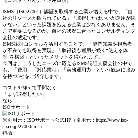
【コスト・対応力・運用重視】
ISMS（ISO27001）認証を取得する企業が増える中で、「自
社のリソースが限られている」「取得したはいいが運用が続
かない」といった課題を抱える企業は少なくありません。そ
こで重要になるのが、自社の状況に合ったコンサルティング
会社の選定です。
ISMS認証コンサルを活用することで、「専門知識や担当者
が不在でも取得を実現」「取得後も運用が続く“使える体
制”を構築」といったメリットを得られます。
今回は、こうしたニーズに応えるISMS認証支援会社の中で
も、「費用」「対応業種」「実務運用力」という観点に強み
を持つ3社をご紹介します。
コストを抑えて手間なく
「まず取得したい」
なら
ISOサポート
※引用元：ISOサポート公式HP（引用元：https://www.iso-
sp.co.jp/2700.html ）
特徴