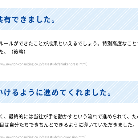
共有できました。
ルールができたことが成果といえるでしょう。特別高度なこと
た。（後略）
www.newton-consulting.co.jp/casestudy/shinkenpress.html
）
いけるように進めてくれました。
く、最終的には当社が手を動かすという流れで進められて、た
年目は自分たちできちんとできるように導いていただきました。
www.newton-consulting.co.jp/casestudy/uniquevision.html
）