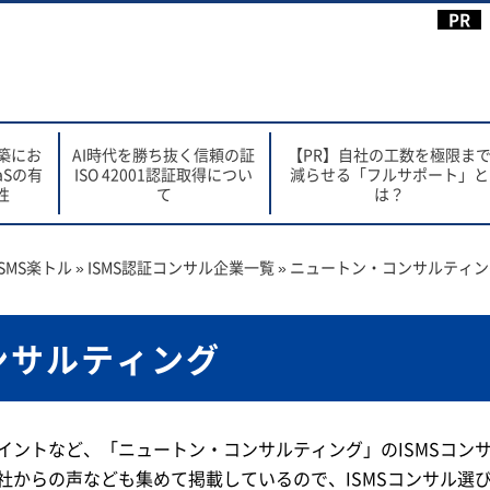
構築にお
AI時代を勝ち抜く信頼の証
【PR】自社の工数を極限ま
aSの有
ISO 42001認証取得につい
減らせる「フルサポート」と
性
て
は？
SMS楽トル
»
ISMS認証コンサル企業一覧
»
ニュートン・コンサルティン
ンサルティング
イントなど、「ニュートン・コンサルティング」のISMSコン
社からの声なども集めて掲載しているので、ISMSコンサル選