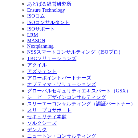
あどばる経営研究所
Ensure Technology
ISOコム
ISOコンサルタント
ISOサポート
LRM
MASON
Nextplanning
NSSスマートコンサルティング（ISOプロ）
TBCソリューションズ
アクイル
アズジェント
アローポイントパートナーズ
オプティマ・ソリューションズ
グローバルセキュリティエキスパート（GSX）
シーピーデザインコンサルティング
スリーエーコンサルティング（認証パートナー）
スリープロサポート
セキュリティ本舗
ソルクシーズ
デンカク
ニュートン・コンサルティング