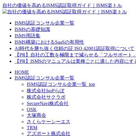
自社の価値を高めるISMS認証取得ガイド｜ISMS楽トル
ISMS認証コンサル企業一覧
ISMSの基礎知識
ISMS用語集
ISMS構築におけるSaaSの有用性
AI時代を勝ち抜く信頼の証 ISO 42001認証取得について
【PR】自社の工数を極限まで減らせる「フルサポート
【PR】ISMSのマニュアルは業種ごとに適した内容に
HOME
ISMS認証コンサル企業一覧
ISMS認証コンサル企業一覧_top
株式会社IsoPらぼ
株式会社サクラボ
SecureNavi株式会社
OSK
大塚商会
さくらケーシーエス
TRM
アズポート株式会社