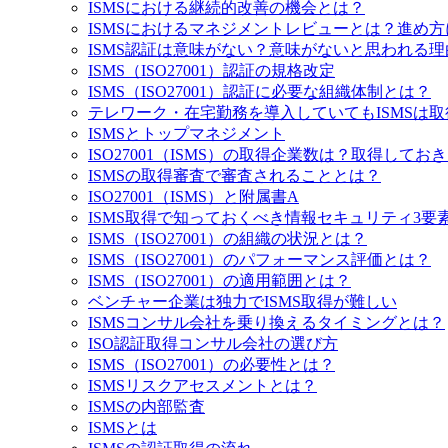
ISMSにおける継続的改善の機会とは？
ISMSにおけるマネジメントレビューとは？進め
ISMS認証は意味がない？意味がないと思われる
ISMS（ISO27001）認証の規格改定
ISMS（ISO27001）認証に必要な組織体制とは？
テレワーク・在宅勤務を導入していてもISMSは
ISMSとトップマネジメント
ISO27001（ISMS）の取得企業数は？取得して
ISMSの取得審査で審査されることとは？
ISO27001（ISMS）と附属書A
ISMS取得で知っておくべき情報セキュリティ3要素
ISMS（ISO27001）の組織の状況とは？
ISMS（ISO27001）のパフォーマンス評価とは？
ISMS（ISO27001）の適用範囲とは？
ベンチャー企業は独力でISMS取得が難しい
ISMSコンサル会社を乗り換えるタイミングとは？
ISO認証取得コンサル会社の選び方
ISMS（ISO27001）の必要性とは？
ISMSリスクアセスメントとは？
ISMSの内部監査
ISMSとは