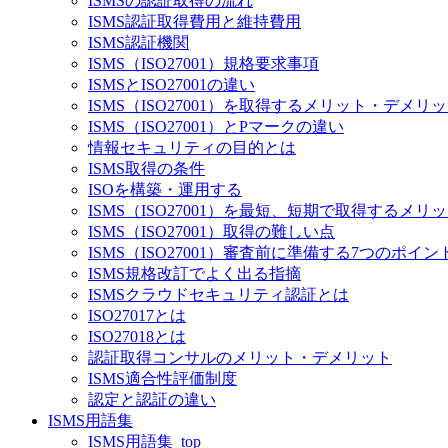
ISMSの認証取得の流れ
ISMS認証取得費用と維持費用
ISMS認証機関
ISMS（ISO27001）規格要求事項
ISMSとISO27001の違い
ISMS（ISO27001）を取得するメリット・デメリ
ISMS（ISO27001）とPマークの違い
情報セキュリティの目的とは
ISMS取得の条件
ISOを構築・運用する
ISMS（ISO27001）を最短、短期で取得するメ
ISMS（ISO27001）取得の難しい点
ISMS（ISO27001）審査前に準備する7つのポイン
ISMS規格改訂でよく出る指摘
ISMSクラウドセキュリティ認証とは
ISO27017とは
ISO27018とは
認証取得コンサルのメリット・デメリット
ISMS適合性評価制度
認定と認証の違い
ISMS用語集
ISMS用語集_top