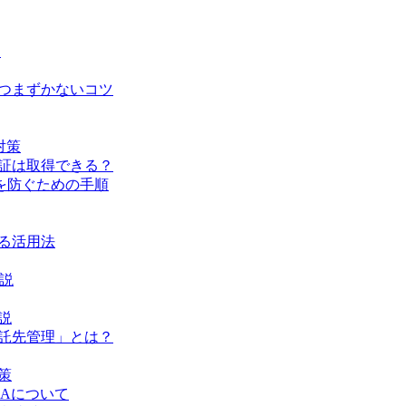
と
でつまずかないコツ
対策
認証は取得できる？
を防ぐための手順
ける活用法
解説
説
委託先管理」とは？
策
LAについて