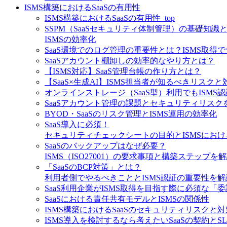
ISMS構築におけるSaaSの有用性
ISMS構築におけるSaaSの有用性_top
SSPM（SaaSセキュリティ体制管理）の基礎知識
ISMSの効率化
SaaS環境でのログ管理の重要性とは？ISMS取得
SaaSアカウント棚卸しの効率的なやり方とは？
【ISMS対応】SaaS管理台帳の作り方とは？
【SaaS×生成AI】ISMS担当者が知るべきリスクと
オンラインストレージ（SaaS型）利用でもISMS
SaaSアカウント管理の課題とセキュリティリスク
BYOD・SaaSのリスク管理とISMS運用の効率化
SaaS導入に必須！
セキュリティチェックシートの目的とISMSにお
SaaSのバックアップはなぜ必要？
ISMS（ISO27001）の要求事項と構築ステップを
「SaaSのBCP対策」とは？
利用者側でやるべきこととISMS認証の重要性を解
SaaS利用企業がISMS取得を目指す際に必須な「
SaaSにおける責任共有モデルとISMSの関係性
ISMS構築におけるSaaSのセキュリティリスクと対
ISMS導入を検討するなら考えたいSaaSの契約とS