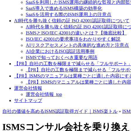
SaaSを利用したISMS運用の継続的な監視と内部
SaaS導入で進めるISMS構築の効率化
SaaSを活用する際のISMS運用上の注意点
AI時代を勝ち抜く信頼の証 ISO 42001認証取得について
AI時代を勝ち抜く信頼の証 ISO 42001認証取得につ
ISMSとISO/IEC 42001の違いとは？【徹底比較】
ISO/IEC 42001の要求事項をわかりやすく解説
AIリスクアセスメントの具体的な進め方と注意点
AI企業におけるISO認証活用事例
ISMSで知っておくべき重要な用語
【PR】自社の工数を極限まで減らせる「フルサポート
【PR】自社の工数を極限まで減らせる「フルサポー
【PR】ISMSのマニュアルは業種ごとに適した内容に
【PR】ISMSのマニュアルは業種ごとに適した内容
運営会社情報
運営会社情報_top
サイトマップ
自社の価値を高めるISMS認証取得ガイド｜ISMS楽トル
»
IS
ISMSコンサル会社を乗り換