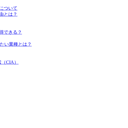
方について
理由とは？
取得できる？
おきたい業種とは？
（CIA）