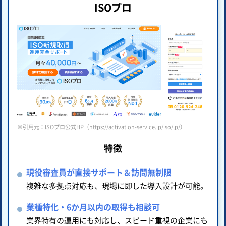
ISOプロ
※引用元：ISOプロ公式HP（https://activation-service.jp/iso/lp/）
特徴
現役審査員が直接サポート＆訪問無制限
複雑な多拠点対応も、現場に即した導入設計が可能。
業種特化・6か月以内の取得も相談可
業界特有の運用にも対応し、スピード重視の企業にも