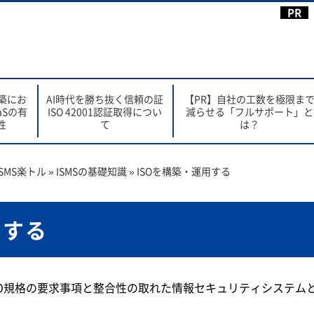
構築にお
AI時代を勝ち抜く信頼の証
【PR】自社の工数を極限ま
aSの有
ISO 42001認証取得につい
減らせる「フルサポート」と
性
て
は？
SMS楽トル
»
ISMSの基礎知識
»
ISOを構築・運用する
用する
は、ISO規格の要求事項と整合性の取れた情報セキュリティシス