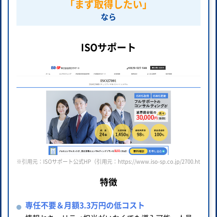
「まず取得したい」
なら
ISOサポート
※引用元：ISOサポート公式HP（引用元：https://www.iso-sp.co.jp/2700.html ）
特徴
専任不要＆月額3.3万円の低コスト