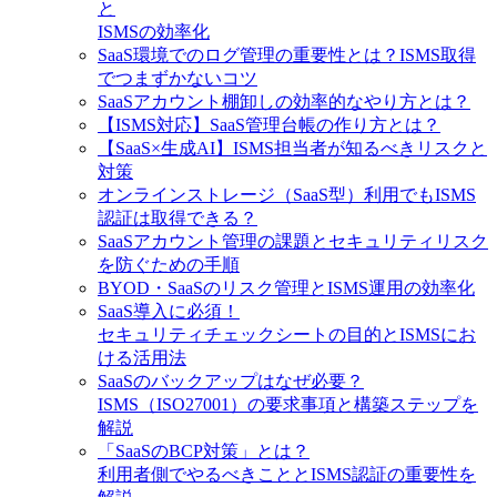
と
ISMSの効率化
SaaS環境でのログ管理の重要性とは？ISMS取得
でつまずかないコツ
SaaSアカウント棚卸しの効率的なやり方とは？
【ISMS対応】SaaS管理台帳の作り方とは？
【SaaS×生成AI】ISMS担当者が知るべきリスクと
対策
オンラインストレージ（SaaS型）利用でもISMS
認証は取得できる？
SaaSアカウント管理の課題とセキュリティリスク
を防ぐための手順
BYOD・SaaSのリスク管理とISMS運用の効率化
SaaS導入に必須！
セキュリティチェックシートの目的とISMSにお
ける活用法
SaaSのバックアップはなぜ必要？
ISMS（ISO27001）の要求事項と構築ステップを
解説
「SaaSのBCP対策」とは？
利用者側でやるべきこととISMS認証の重要性を