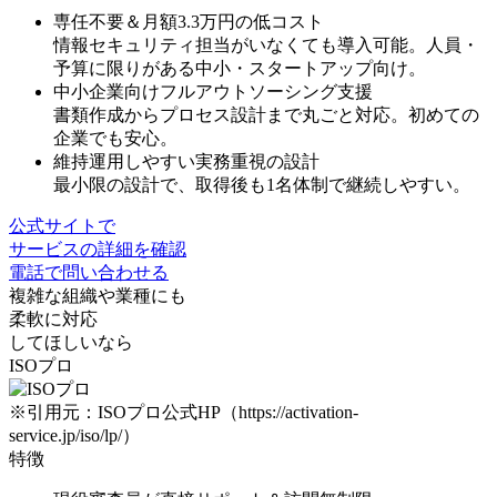
専任不要＆月額3.3万円の低コスト
情報セキュリティ担当がいなくても導入可能。人員・
予算に限りがある中小・スタートアップ向け。
中小企業向けフルアウトソーシング支援
書類作成からプロセス設計まで丸ごと対応。初めての
企業でも安心。
維持運用しやすい実務重視の設計
最小限の設計で、取得後も1名体制で継続しやすい。
公式サイトで
サービスの詳細を確認
電話で問い合わせる
複雑な組織や業種にも
柔軟に対応
してほしいなら
ISOプロ
※引用元：ISOプロ公式HP（https://activation-
service.jp/iso/lp/）
特徴