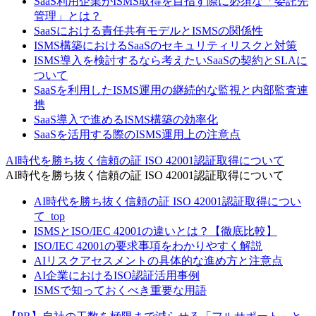
SaaS利用企業がISMS取得を目指す際に必須な「委託先
管理」とは？
SaaSにおける責任共有モデルとISMSの関係性
ISMS構築におけるSaaSのセキュリティリスクと対策
ISMS導入を検討するなら考えたいSaaSの契約とSLAに
ついて
SaaSを利用したISMS運用の継続的な監視と内部監査連
携
SaaS導入で進めるISMS構築の効率化
SaaSを活用する際のISMS運用上の注意点
AI時代を勝ち抜く信頼の証 ISO 42001認証取得について
AI時代を勝ち抜く信頼の証 ISO 42001認証取得について
AI時代を勝ち抜く信頼の証 ISO 42001認証取得につい
て_top
ISMSとISO/IEC 42001の違いとは？【徹底比較】
ISO/IEC 42001の要求事項をわかりやすく解説
AIリスクアセスメントの具体的な進め方と注意点
AI企業におけるISO認証活用事例
ISMSで知っておくべき重要な用語