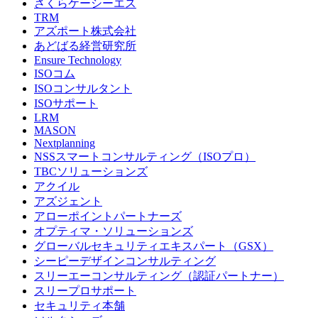
さくらケーシーエス
TRM
アズポート株式会社
あどばる経営研究所
Ensure Technology
ISOコム
ISOコンサルタント
ISOサポート
LRM
MASON
Nextplanning
NSSスマートコンサルティング（ISOプロ）
TBCソリューションズ
アクイル
アズジェント
アローポイントパートナーズ
オプティマ・ソリューションズ
グローバルセキュリティエキスパート（GSX）
シーピーデザインコンサルティング
スリーエーコンサルティング（認証パートナー）
スリープロサポート
セキュリティ本舗