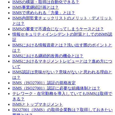
ISMSの構築・取得は自動化できる？
ISMS事業継続計画とは？
ISMSで求められる「力量」とは？
ISMS内部監査チェックリストのメリット・デメリット
とは？
ISMSの審査で不適合になってしまうケースとは？
情報セキュリティインシデントの対策としてのISMS認
証
ISMSにおける情報資産とは？洗い出す際のポイントと
は？
ISMSにおける継続的改善の機会とは？
ISMSにおけるマネジメントレビューとは？進め方につ
いて
ISMS認証は意味がない？意味がないと思われる理由と
は？
ISMS（ISO27001）認証の規格改定
ISMS（ISO27001）認証に必要な組織体制とは？
テレワーク・在宅勤務を導入していてもISMSは取得で
きる？
ISMSとトップマネジメント
ISO27001（ISMS）の取得企業数は？取得しておきたい