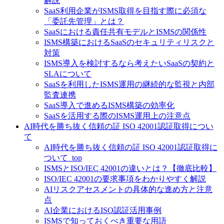
解説
SaaS利用企業がISMS取得を目指す際に必須な
「委託先管理」とは？
SaaSにおける責任共有モデルとISMSの関係性
ISMS構築におけるSaaSのセキュリティリスクと
対策
ISMS導入を検討するなら考えたいSaaSの契約と
SLAについて
SaaSを利用したISMS運用の継続的な監視と内部
監査連携
SaaS導入で進めるISMS構築の効率化
SaaSを活用する際のISMS運用上の注意点
AI時代を勝ち抜く信頼の証 ISO 42001認証取得につい
て
AI時代を勝ち抜く信頼の証 ISO 42001認証取得に
ついて_top
ISMSとISO/IEC 42001の違いとは？【徹底比較】
ISO/IEC 42001の要求事項をわかりやすく解説
AIリスクアセスメントの具体的な進め方と注意
点
AI企業におけるISO認証活用事例
ISMSで知っておくべき重要な用語