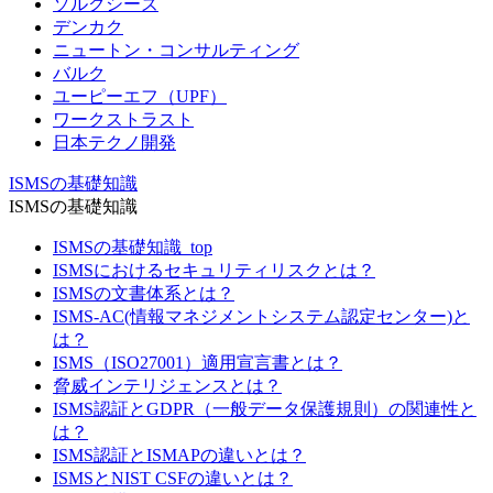
ソルクシーズ
デンカク
ニュートン・コンサルティング
バルク
ユーピーエフ（UPF）
ワークストラスト
日本テクノ開発
ISMSの基礎知識
ISMSの基礎知識
ISMSの基礎知識_top
ISMSにおけるセキュリティリスクとは？
ISMSの文書体系とは？
ISMS-AC(情報マネジメントシステム認定センター)と
は？
ISMS（ISO27001）適用宣言書とは？
脅威インテリジェンスとは？
ISMS認証とGDPR（一般データ保護規則）の関連性と
は？
ISMS認証とISMAPの違いとは？
ISMSとNIST CSFの違いとは？