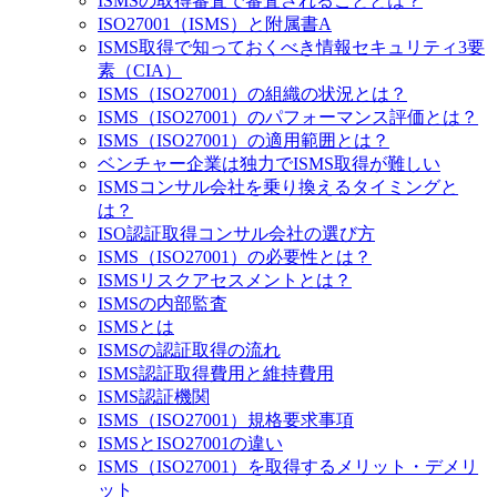
ISMSの取得審査で審査されることとは？
ISO27001（ISMS）と附属書A
ISMS取得で知っておくべき情報セキュリティ3要
素（CIA）
ISMS（ISO27001）の組織の状況とは？
ISMS（ISO27001）のパフォーマンス評価とは？
ISMS（ISO27001）の適用範囲とは？
ベンチャー企業は独力でISMS取得が難しい
ISMSコンサル会社を乗り換えるタイミングと
は？
ISO認証取得コンサル会社の選び方
ISMS（ISO27001）の必要性とは？
ISMSリスクアセスメントとは？
ISMSの内部監査
ISMSとは
ISMSの認証取得の流れ
ISMS認証取得費用と維持費用
ISMS認証機関
ISMS（ISO27001）規格要求事項
ISMSとISO27001の違い
ISMS（ISO27001）を取得するメリット・デメリ
ット