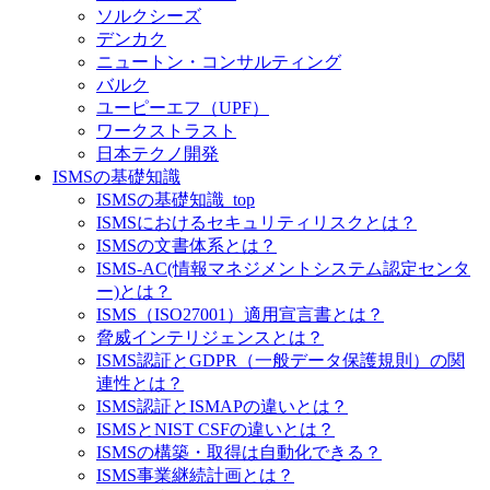
ソルクシーズ
デンカク
ニュートン・コンサルティング
バルク
ユーピーエフ（UPF）
ワークストラスト
日本テクノ開発
ISMSの基礎知識
ISMSの基礎知識_top
ISMSにおけるセキュリティリスクとは？
ISMSの文書体系とは？
ISMS-AC(情報マネジメントシステム認定センタ
ー)とは？
ISMS（ISO27001）適用宣言書とは？
脅威インテリジェンスとは？
ISMS認証とGDPR（一般データ保護規則）の関
連性とは？
ISMS認証とISMAPの違いとは？
ISMSとNIST CSFの違いとは？
ISMSの構築・取得は自動化できる？
ISMS事業継続計画とは？