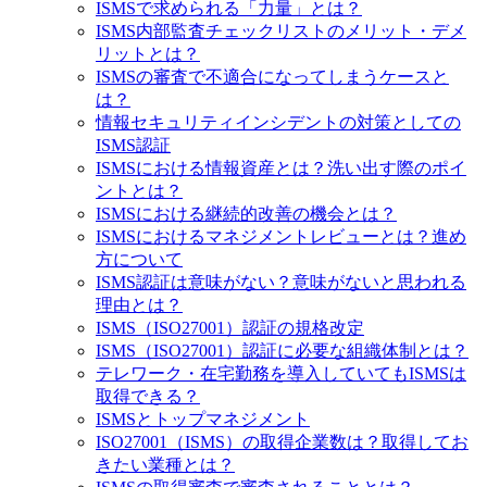
ISMSで求められる「力量」とは？
ISMS内部監査チェックリストのメリット・デメ
リットとは？
ISMSの審査で不適合になってしまうケースと
は？
情報セキュリティインシデントの対策としての
ISMS認証
ISMSにおける情報資産とは？洗い出す際のポイ
ントとは？
ISMSにおける継続的改善の機会とは？
ISMSにおけるマネジメントレビューとは？進め
方について
ISMS認証は意味がない？意味がないと思われる
理由とは？
ISMS（ISO27001）認証の規格改定
ISMS（ISO27001）認証に必要な組織体制とは？
テレワーク・在宅勤務を導入していてもISMSは
取得できる？
ISMSとトップマネジメント
ISO27001（ISMS）の取得企業数は？取得してお
きたい業種とは？