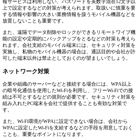
報サービスは利用しない、パスワードを英数字混在12文字以
上で設定するなどの対策が考えられます。取扱いに慎重を要
する情報や影響の大きい業務情報を扱うモバイル機器などを
放置しないことも重要です。
また、遠隔でデータ削除やロックができるリモートワイプ機
能の設定や定期的にバックアップをとるなどの対策も考えら
れます。会社支給のモバイル端末には、セキュリティ対策を
実施し、私物のモバイル機器の場合は、通話目的や会社が許
可した端末以外は禁止としておくのが望ましいでしょう。
ネットワーク対策
企業や組織のサーバーなどと接続する場合には、WPA以上
の暗号化通信を使用したWi-Fiを利用し、フリーWi-Fiでの接
続は不可とするなどの規則が必要です。セキュリティ対策を
組み入れたPC端末を会社で提供することも有効な対策で
す。
また、Wi-Fi環境がWPAに設定できない場合は、会社から
WPAに設定したWi-Fiを支給するなどの手段を用意しておく
ことも、重要なポイントになります。