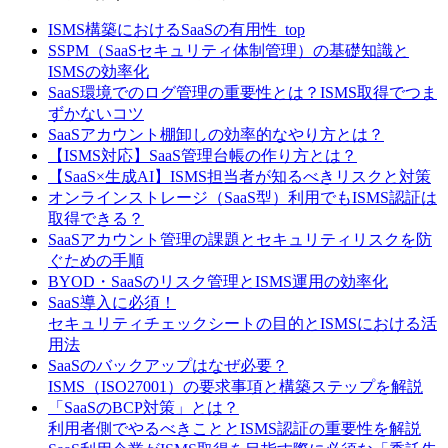
ISMS構築におけるSaaSの有用性_top
SSPM（SaaSセキュリティ体制管理）の基礎知識と
ISMSの効率化
SaaS環境でのログ管理の重要性とは？ISMS取得でつま
ずかないコツ
SaaSアカウント棚卸しの効率的なやり方とは？
【ISMS対応】SaaS管理台帳の作り方とは？
【SaaS×生成AI】ISMS担当者が知るべきリスクと対策
オンラインストレージ（SaaS型）利用でもISMS認証は
取得できる？
SaaSアカウント管理の課題とセキュリティリスクを防
ぐための手順
BYOD・SaaSのリスク管理とISMS運用の効率化
SaaS導入に必須！
セキュリティチェックシートの目的とISMSにおける活
用法
SaaSのバックアップはなぜ必要？
ISMS（ISO27001）の要求事項と構築ステップを解説
「SaaSのBCP対策」とは？
利用者側でやるべきこととISMS認証の重要性を解説