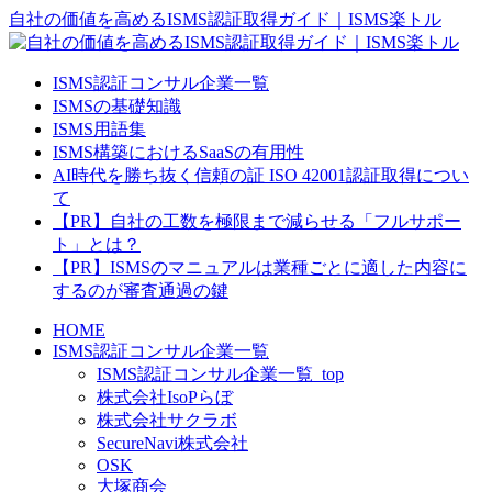
自社の価値を高めるISMS認証取得ガイド｜ISMS楽トル
ISMS認証コンサル企業一覧
ISMSの基礎知識
ISMS用語集
ISMS構築におけるSaaSの有用性
AI時代を勝ち抜く信頼の証 ISO 42001認証取得につい
て
【PR】自社の工数を極限まで減らせる「フルサポー
ト」とは？
【PR】ISMSのマニュアルは業種ごとに適した内容に
するのが審査通過の鍵
HOME
ISMS認証コンサル企業一覧
ISMS認証コンサル企業一覧_top
株式会社IsoPらぼ
株式会社サクラボ
SecureNavi株式会社
OSK
大塚商会