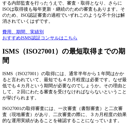
する内部監査を行ったうえで、審査・取得となり、さらに
ISOは取得後も毎年更新・継続のための審査もあります。そ
のため、
ISO認証審査の過程でいずれこのような不十分は解
消されていくはずです。
費用、期間、実績別
おすすめISMS認証コンサルはこちら
ISMS（ISO27001）の最短取得までの期
間
ISMS（ISO27001）の取得には、通常半年から１年間はかか
ると言われていて、
最短でも４カ月程度は必要
です。なぜ最
低でも４カ月という期間が必要なのでしょうか。その理由と
して、
２回にわたる審査を受けなければならない
ということ
が挙げられます。
ISO27001の取得審査には、一次審査（書類審査）と二次審
査（現地審査）があり、二次審査の際に、３カ月程度の効果
的な運用実績があることを確認することになっています。