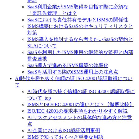
解説
SaaS利用企業がISMS取得を目指す際に必須な
「委託先管理」とは？
SaaSにおける責任共有モデルとISMSの関係性
ISMS構築におけるSaaSのセキュリティリスクと
対策
ISMS導入を検討するなら考えたいSaaSの契約と
SLAについて
SaaSを利用したISMS運用の継続的な監視と内部
監査連携
SaaS導入で進めるISMS構築の効率化
SaaSを活用する際のISMS運用上の注意点
AI時代を勝ち抜く信頼の証 ISO 42001認証取得につい
て
AI時代を勝ち抜く信頼の証 ISO 42001認証取得に
ついて_top
ISMSとISO/IEC 42001の違いとは？【徹底比較】
ISO/IEC 42001の要求事項をわかりやすく解説
AIリスクアセスメントの具体的な進め方と注意
点
AI企業におけるISO認証活用事例
ISMSで知っておくべき重要な用語