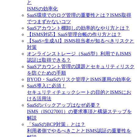
と
ISMSの効率化
SaaS環境でのログ管理の重要性とは？ISMS取得
でつまずかないコツ
SaaSアカウント棚卸しの効率的なやり方とは？
【ISMS対応】SaaS管理台帳の作り方とは？
【SaaS×生成AI】ISMS担当者が知るべきリスクと
対策
オンラインストレージ（SaaS型）利用でもISMS
認証は取得できる？
SaaSアカウント管理の課題とセキュリティリスク
を防ぐための手順
BYOD・SaaSのリスク管理とISMS運用の効率化
SaaS導入に必須！
セキュリティチェックシートの目的とISMSにお
ける活用法
SaaSのバックアップはなぜ必要？
ISMS（ISO27001）の要求事項と構築ステップを
解説
「SaaSのBCP対策」とは？
利用者側でやるべきこととISMS認証の重要性を