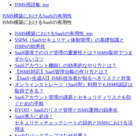
ISMS用語集_top
ISMS構築におけるSaaSの有用性
ISMS構築におけるSaaSの有用性
ISMS構築におけるSaaSの有用性_top
SSPM（SaaSセキュリティ体制管理）の基礎知識と
ISMSの効率化
SaaS環境でのログ管理の重要性とは？ISMS取得でつま
ずかないコツ
SaaSアカウント棚卸しの効率的なやり方とは？
【ISMS対応】SaaS管理台帳の作り方とは？
【SaaS×生成AI】ISMS担当者が知るべきリスクと対策
オンラインストレージ（SaaS型）利用でもISMS認証は
取得できる？
SaaSアカウント管理の課題とセキュリティリスクを防
ぐための手順
BYOD・SaaSのリスク管理とISMS運用の効率化
SaaS導入に必須！
セキュリティチェックシートの目的とISMSにおける活
用法
SaaSのバックアップはなぜ必要？