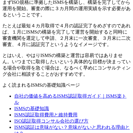
まずISO規格に準拠したISMSを構築し、構築を完了してから
運用を開始。審査の際に３カ月間の運用実績を示す必要があ
るということです。
たとえば最短４カ月取得で４月の認証完了をめざすのであれ
ば、１月にISMSの構築を完了して運営を開始すると同時に
審査機関を選定して申請、２月末に一次審査、３月末に二次
審査、４月に認証完了というようなイメージです。
とはいえ、やはりISMSの構築と運営は容易ではありませ
ん。いつまでに取得したいという具体的な目標が決まってい
る場合や取得を急ぐ場合は、なるべく早めにコンサルティン
グ会社に相談することがおすすめです。
よく読まれるISMSの基礎知識ページ
自社の価値を高めるISMS認証取得ガイド｜ISMS楽ト
ル
ISMSの基礎知識
ISMS認証取得費用と維持費用
ISO認証取得コンサル会社の選び方
ISMS認証は意味がない？意味がないと思われる理由と