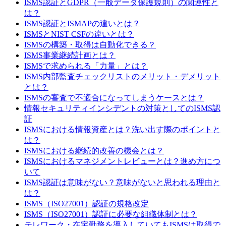
ISMS認証とGDPR（一般データ保護規則）の関連性と
は？
ISMS認証とISMAPの違いとは？
ISMSとNIST CSFの違いとは？
ISMSの構築・取得は自動化できる？
ISMS事業継続計画とは？
ISMSで求められる「力量」とは？
ISMS内部監査チェックリストのメリット・デメリット
とは？
ISMSの審査で不適合になってしまうケースとは？
情報セキュリティインシデントの対策としてのISMS認
証
ISMSにおける情報資産とは？洗い出す際のポイントと
は？
ISMSにおける継続的改善の機会とは？
ISMSにおけるマネジメントレビューとは？進め方につ
いて
ISMS認証は意味がない？意味がないと思われる理由と
は？
ISMS（ISO27001）認証の規格改定
ISMS（ISO27001）認証に必要な組織体制とは？
テレワーク・在宅勤務を導入していてもISMSは取得で