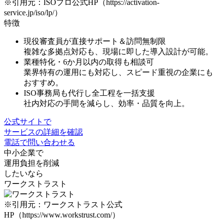
※引用元：ISOプロ公式HP（https://activation-
service.jp/iso/lp/）
特徴
現役審査員が直接サポート＆訪問無制限
複雑な多拠点対応も、現場に即した導入設計が可能。
業種特化・6か月以内の取得も相談可
業界特有の運用にも対応し、スピード重視の企業にも
おすすめ。
ISO事務局も代行し全工程を一括支援
社内対応の手間を減らし、効率・品質を向上。
公式サイトで
サービスの詳細を確認
電話で問い合わせる
中小企業で
運用負担を削減
したいなら
ワークストラスト
※引用元：ワークストラスト公式
HP（https://www.workstrust.com/）