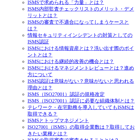
ISMSで求められる「力量」とは？
ISMS内部監査チェックリストのメリット・デメ
リットとは？
ISMSの審査で不適合になってしまうケースと
は？
情報セキュリティインシデントの対策としての
ISMS認証
ISMSにおける情報資産とは？洗い出す際のポイ
ントとは？
ISMSにおける継続的改善の機会とは？
ISMSにおけるマネジメントレビューとは？進め
方について
ISMS認証は意味がない？意味がないと思われる
理由とは？
ISMS（ISO27001）認証の規格改定
ISMS（ISO27001）認証に必要な組織体制とは？
テレワーク・在宅勤務を導入していてもISMSは
取得できる？
ISMSとトップマネジメント
ISO27001（ISMS）の取得企業数は？取得してお
きたい業種とは？