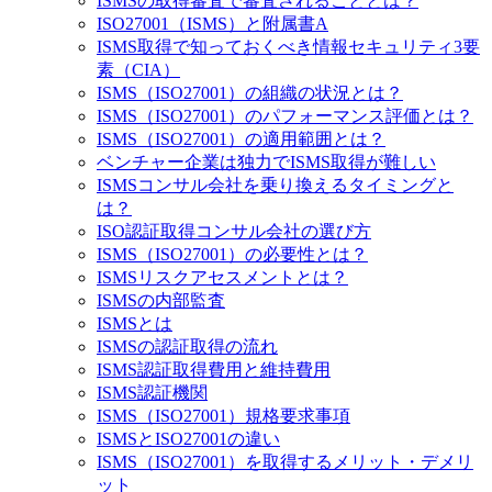
ISMSの取得審査で審査されることとは？
ISO27001（ISMS）と附属書A
ISMS取得で知っておくべき情報セキュリティ3要
素（CIA）
ISMS（ISO27001）の組織の状況とは？
ISMS（ISO27001）のパフォーマンス評価とは？
ISMS（ISO27001）の適用範囲とは？
ベンチャー企業は独力でISMS取得が難しい
ISMSコンサル会社を乗り換えるタイミングと
は？
ISO認証取得コンサル会社の選び方
ISMS（ISO27001）の必要性とは？
ISMSリスクアセスメントとは？
ISMSの内部監査
ISMSとは
ISMSの認証取得の流れ
ISMS認証取得費用と維持費用
ISMS認証機関
ISMS（ISO27001）規格要求事項
ISMSとISO27001の違い
ISMS（ISO27001）を取得するメリット・デメリ
ット