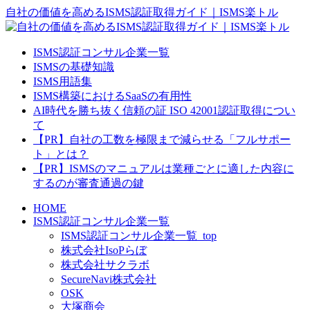
自社の価値を高めるISMS認証取得ガイド｜ISMS楽トル
ISMS認証コンサル企業一覧
ISMSの基礎知識
ISMS用語集
ISMS構築におけるSaaSの有用性
AI時代を勝ち抜く信頼の証 ISO 42001認証取得につい
て
【PR】自社の工数を極限まで減らせる「フルサポー
ト」とは？
【PR】ISMSのマニュアルは業種ごとに適した内容に
するのが審査通過の鍵
HOME
ISMS認証コンサル企業一覧
ISMS認証コンサル企業一覧_top
株式会社IsoPらぼ
株式会社サクラボ
SecureNavi株式会社
OSK
大塚商会