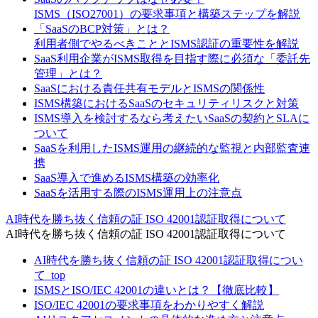
ISMS（ISO27001）の要求事項と構築ステップを解説
「SaaSのBCP対策」とは？
利用者側でやるべきこととISMS認証の重要性を解説
SaaS利用企業がISMS取得を目指す際に必須な「委託先
管理」とは？
SaaSにおける責任共有モデルとISMSの関係性
ISMS構築におけるSaaSのセキュリティリスクと対策
ISMS導入を検討するなら考えたいSaaSの契約とSLAに
ついて
SaaSを利用したISMS運用の継続的な監視と内部監査連
携
SaaS導入で進めるISMS構築の効率化
SaaSを活用する際のISMS運用上の注意点
AI時代を勝ち抜く信頼の証 ISO 42001認証取得について
AI時代を勝ち抜く信頼の証 ISO 42001認証取得について
AI時代を勝ち抜く信頼の証 ISO 42001認証取得につい
て_top
ISMSとISO/IEC 42001の違いとは？【徹底比較】
ISO/IEC 42001の要求事項をわかりやすく解説