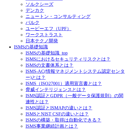
ソルクシーズ
デンカク
ニュートン・コンサルティング
バルク
ユーピーエフ（UPF）
ワークストラスト
日本テクノ開発
ISMSの基礎知識
ISMSの基礎知識_top
ISMSにおけるセキュリティリスクとは？
ISMSの文書体系とは？
ISMS-AC(情報マネジメントシステム認定センタ
ー)とは？
ISMS（ISO27001）適用宣言書とは？
脅威インテリジェンスとは？
ISMS認証とGDPR（一般データ保護規則）の関
連性とは？
ISMS認証とISMAPの違いとは？
ISMSとNIST CSFの違いとは？
ISMSの構築・取得は自動化できる？
ISMS事業継続計画とは？