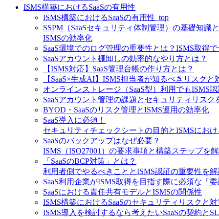
ISMS構築におけるSaaSの有用性
ISMS構築におけるSaaSの有用性_top
SSPM（SaaSセキュリティ体制管理）の基礎知識
ISMSの効率化
SaaS環境でのログ管理の重要性とは？ISMS取得
SaaSアカウント棚卸しの効率的なやり方とは？
【ISMS対応】SaaS管理台帳の作り方とは？
【SaaS×生成AI】ISMS担当者が知るべきリスクと
オンラインストレージ（SaaS型）利用でもISMS
SaaSアカウント管理の課題とセキュリティリスク
BYOD・SaaSのリスク管理とISMS運用の効率化
SaaS導入に必須！
セキュリティチェックシートの目的とISMSにお
SaaSのバックアップはなぜ必要？
ISMS（ISO27001）の要求事項と構築ステップを
「SaaSのBCP対策」とは？
利用者側でやるべきこととISMS認証の重要性を解
SaaS利用企業がISMS取得を目指す際に必須な「
SaaSにおける責任共有モデルとISMSの関係性
ISMS構築におけるSaaSのセキュリティリスクと対
ISMS導入を検討するなら考えたいSaaSの契約とS