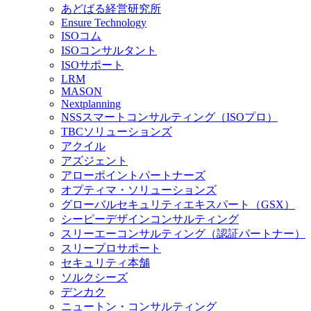
あどばる経営研究所
Ensure Technology
ISOコム
ISOコンサルタント
ISOサポート
LRM
MASON
Nextplanning
NSSスマートコンサルティング（ISOプロ）
TBCソリューションズ
アクイル
アズジェント
アローポイントパートナーズ
オプティマ・ソリューションズ
グローバルセキュリティエキスパート（GSX）
シーピーデザインコンサルティング
スリーエーコンサルティング（認証パートナー）
スリープロサポート
セキュリティ本舗
ソルクシーズ
デンカク
ニュートン・コンサルティング