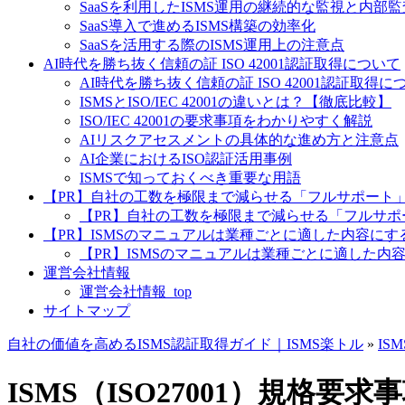
SaaSを利用したISMS運用の継続的な監視と内部
SaaS導入で進めるISMS構築の効率化
SaaSを活用する際のISMS運用上の注意点
AI時代を勝ち抜く信頼の証 ISO 42001認証取得について
AI時代を勝ち抜く信頼の証 ISO 42001認証取得につ
ISMSとISO/IEC 42001の違いとは？【徹底比較】
ISO/IEC 42001の要求事項をわかりやすく解説
AIリスクアセスメントの具体的な進め方と注意点
AI企業におけるISO認証活用事例
ISMSで知っておくべき重要な用語
【PR】自社の工数を極限まで減らせる「フルサポート
【PR】自社の工数を極限まで減らせる「フルサポー
【PR】ISMSのマニュアルは業種ごとに適した内容に
【PR】ISMSのマニュアルは業種ごとに適した内容
運営会社情報
運営会社情報_top
サイトマップ
自社の価値を高めるISMS認証取得ガイド｜ISMS楽トル
»
IS
ISMS（ISO27001）規格要求