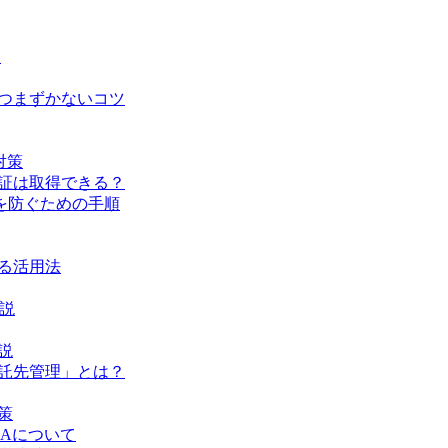
と
でつまずかないコツ
対策
認証は取得できる？
を防ぐための手順
ける活用法
解説
説
委託先管理」とは？
策
LAについて