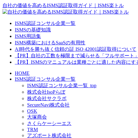
自社の価値を高めるISMS認証取得ガイド｜ISMS楽トル
ISMS認証コンサル企業一覧
ISMSの基礎知識
ISMS用語集
ISMS構築におけるSaaSの有用性
AI時代を勝ち抜く信頼の証 ISO 42001認証取得について
【PR】自社の工数を極限まで減らせる「フルサポート
【PR】ISMSのマニュアルは業種ごとに適した内容に
HOME
ISMS認証コンサル企業一覧
ISMS認証コンサル企業一覧_top
株式会社IsoPらぼ
株式会社サクラボ
SecureNavi株式会社
OSK
大塚商会
さくらケーシーエス
TRM
アズポート株式会社