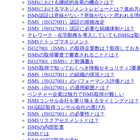
ISMSにおける継続的改善の機会とは？
ISMSにおけるマネジメントレビューとは？進め
ISMS認証は意味がない？意味がないと思われる
ISMS（ISO27001）認証の規格改定
ISMS（ISO27001）認証に必要な組織体制とは？
テレワーク・在宅勤務を導入していてもISMSは
ISMSとトップマネジメント
ISO27001（ISMS）の取得企業数は？取得して
ISMSの取得審査で審査されることとは？
ISO27001（ISMS）と附属書A
ISMS取得で知っておくべき情報セキュリティ3要素
ISMS（ISO27001）の組織の状況とは？
ISMS（ISO27001）のパフォーマンス評価とは？
ISMS（ISO27001）の適用範囲とは？
ベンチャー企業は独力でISMS取得が難しい
ISMSコンサル会社を乗り換えるタイミングとは？
ISO認証取得コンサル会社の選び方
ISMS（ISO27001）の必要性とは？
ISMSリスクアセスメントとは？
ISMSの内部監査
ISMSとは