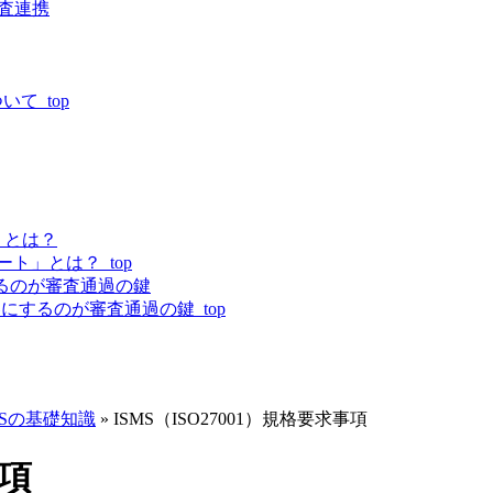
監査連携
いて_top
」とは？
ト」とは？_top
するのが審査通過の鍵
にするのが審査通過の鍵_top
MSの基礎知識
»
ISMS（ISO27001）規格要求事項
事項