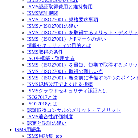
ISMSの認証取得の流れ
ISMS認証取得費用と維持費用
ISMS認証機関
ISMS（ISO27001）規格要求事項
ISMSとISO27001の違い
ISMS（ISO27001）を取得するメリット・デメリ
ISMS（ISO27001）とPマークの違い
情報セキュリティの目的とは
ISMS取得の条件
ISOを構築・運用する
ISMS（ISO27001）を最短、短期で取得するメ
ISMS（ISO27001）取得の難しい点
ISMS（ISO27001）審査前に準備する7つのポイン
ISMS規格改訂でよく出る指摘
ISMSクラウドセキュリティ認証とは
ISO27017とは
ISO27018とは
認証取得コンサルのメリット・デメリット
ISMS適合性評価制度
認定と認証の違い
ISMS用語集
ISMS用語集_top