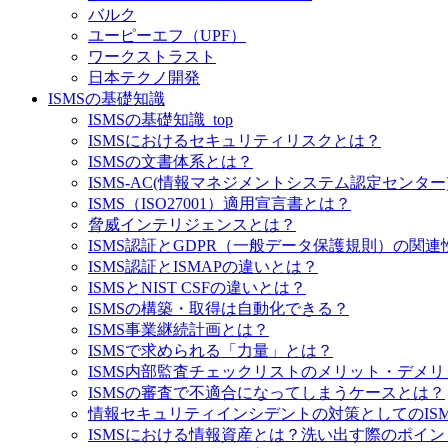
バルク
ユーピーエフ（UPF）
ワークストラスト
日本テクノ開発
ISMSの基礎知識
ISMSの基礎知識_top
ISMSにおけるセキュリティリスクとは？
ISMSの文書体系とは？
ISMS-AC(情報マネジメントシステム認定センター
ISMS（ISO27001）適用宣言書とは？
脅威インテリジェンスとは？
ISMS認証とGDPR（一般データ保護規則）の関連
ISMS認証とISMAPの違いとは？
ISMSとNIST CSFの違いとは？
ISMSの構築・取得は自動化できる？
ISMS事業継続計画とは？
ISMSで求められる「力量」とは？
ISMS内部監査チェックリストのメリット・デメ
ISMSの審査で不適合になってしまうケースとは？
情報セキュリティインシデントの対策としてのISM
ISMSにおける情報資産とは？洗い出す際のポイ