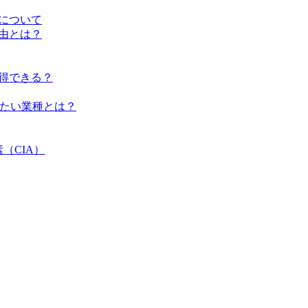
方について
理由とは？
取得できる？
おきたい業種とは？
（CIA）